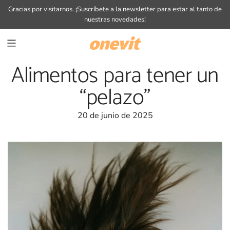
SALTAR
Gracias por visitarnos.
¡Suscríbete a la newsletter
para estar al tanto de
AL
nuestras novedades!
CONTENIDO
Alimentos para tener un
“pelazo”
20 de junio de 2025