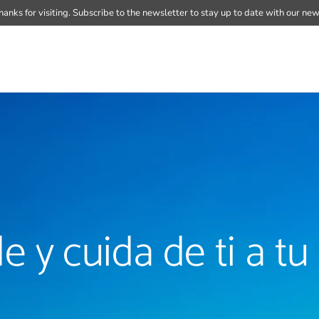
hanks for visiting.
Subscribe to the newsletter
to stay up to date with our new
e y cuida de ti a tu