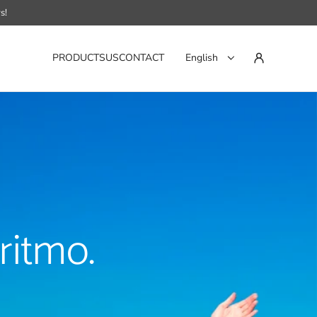
s!
PRODUCTS
US
CONTACT
English
 ritmo.