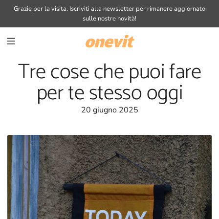
VAI
Grazie per la visita.
Iscriviti alla newsletter
per rimanere aggiornato
AL
sulle nostre novità!
CONTENUTO
Tre cose che puoi fare
per te stesso oggi
20 giugno 2025